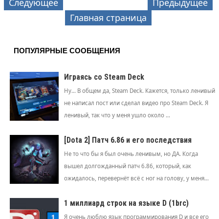
Следующее
Предыдущее
Главная страница
ПОПУЛЯРНЫЕ СООБЩЕНИЯ
Играясь со Steam Deck
Ну... В общем да, Steam Deck. Кажется, только ленивый
не написал пост или сделал видео про Steam Deck. Я
ленивый, так что у меня ушло около ...
[Dota 2] Патч 6.86 и его последствия
Не то что бы я был очень ленивым, но ДА. Когда
вышел долгожданный патч 6.86, который, как
ожидалось, перевернёт всё с ног на голову, у меня...
1 миллиард строк на языке D (1brc)
Я очень люблю язык программирования D и все его