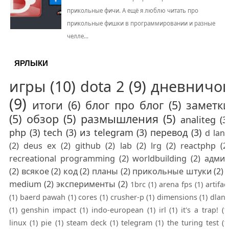
прикольные фичи. А ещё я люблю читать про
прикольные фишки в программировании и разные
челле...
ЯРЛЫКИ
игры
(10)
dota 2
(9)
дневничо
(9)
итоги
(6)
блог про блог
(5)
заметк
(5)
обзор
(5)
размышления
(5)
analiteg
(3
php
(3)
tech
(3)
из telegram
(3)
перевод
(3)
d lan
(2)
deus ex
(2)
github
(2)
lab
(2)
lrg
(2)
reactphp
(2
recreational programming
(2)
worldbuilding
(2)
адми
(2)
всякое
(2)
код
(2)
планы
(2)
прикольные штуки
(2)
medium
(2)
эксперименты
(2)
1brc
(1)
arena fps
(1)
artifac
(1)
baerd pawah
(1)
cores
(1)
crusher-p
(1)
dimensions
(1)
dlan
(1)
genshin impact
(1)
indo-european
(1)
irl
(1)
it's a trap!
(1
linux
(1)
pie
(1)
steam deck
(1)
telegram
(1)
the turing test
(1