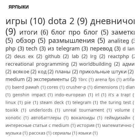
ЯРЛЫКИ
игры
(10)
dota 2
(9)
дневничо
(9)
итоги
(6)
блог про блог
(5)
заметк
(5)
обзор
(5)
размышления
(5)
analiteg
(3
php
(3)
tech
(3)
из telegram
(3)
перевод
(3)
d lan
(2)
deus ex
(2)
github
(2)
lab
(2)
lrg
(2)
reactphp
(2
recreational programming
(2)
worldbuilding
(2)
адми
(2)
всякое
(2)
код
(2)
планы
(2)
прикольные штуки
(2)
medium
(2)
эксперименты
(2)
1brc
(1)
arena fps
(1)
artifac
(1)
baerd pawah
(1)
cores
(1)
crusher-p
(1)
dimensions
(1)
dlan
(1)
genshin impact
(1)
indo-european
(1)
irl
(1)
it's a trap!
(1
linux
(1)
pie
(1)
steam deck
(1)
telegram
(1)
the turing test
(1
toxikk
(1)
underlords
(1)
unreal tournament
(1)
volume
(1
xonotic
(1)
автобаттлеры
(1)
вокалоиды
(1)
геймдизайн
(1
интересные статьи с medium
(1)
история
(1)
математично
(1
музыка
(1)
рассказ
(1)
сериалы
(1)
языки
(1)