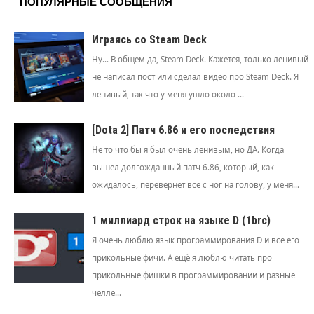
ПОПУЛЯРНЫЕ СООБЩЕНИЯ
Играясь со Steam Deck
Ну... В общем да, Steam Deck. Кажется, только ленивый
не написал пост или сделал видео про Steam Deck. Я
ленивый, так что у меня ушло около ...
[Dota 2] Патч 6.86 и его последствия
Не то что бы я был очень ленивым, но ДА. Когда
вышел долгожданный патч 6.86, который, как
ожидалось, перевернёт всё с ног на голову, у меня...
1 миллиард строк на языке D (1brc)
Я очень люблю язык программирования D и все его
прикольные фичи. А ещё я люблю читать про
прикольные фишки в программировании и разные
челле...