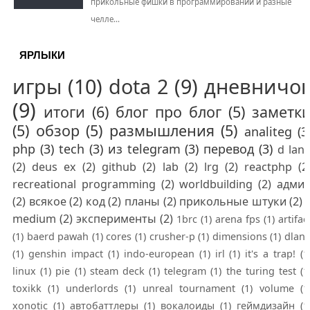
прикольные фишки в программировании и разные
челле...
ЯРЛЫКИ
игры
(10)
dota 2
(9)
дневничо
(9)
итоги
(6)
блог про блог
(5)
заметк
(5)
обзор
(5)
размышления
(5)
analiteg
(3
php
(3)
tech
(3)
из telegram
(3)
перевод
(3)
d lan
(2)
deus ex
(2)
github
(2)
lab
(2)
lrg
(2)
reactphp
(2
recreational programming
(2)
worldbuilding
(2)
адми
(2)
всякое
(2)
код
(2)
планы
(2)
прикольные штуки
(2)
medium
(2)
эксперименты
(2)
1brc
(1)
arena fps
(1)
artifac
(1)
baerd pawah
(1)
cores
(1)
crusher-p
(1)
dimensions
(1)
dlan
(1)
genshin impact
(1)
indo-european
(1)
irl
(1)
it's a trap!
(1
linux
(1)
pie
(1)
steam deck
(1)
telegram
(1)
the turing test
(1
toxikk
(1)
underlords
(1)
unreal tournament
(1)
volume
(1
xonotic
(1)
автобаттлеры
(1)
вокалоиды
(1)
геймдизайн
(1