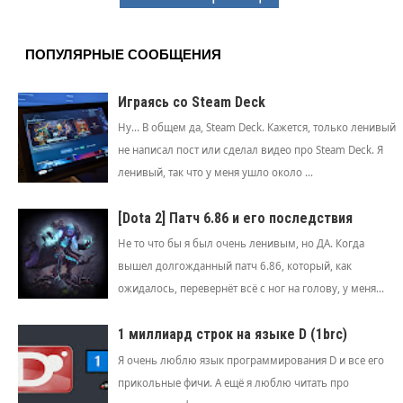
ПОПУЛЯРНЫЕ СООБЩЕНИЯ
Играясь со Steam Deck
Ну... В общем да, Steam Deck. Кажется, только ленивый
не написал пост или сделал видео про Steam Deck. Я
ленивый, так что у меня ушло около ...
[Dota 2] Патч 6.86 и его последствия
Не то что бы я был очень ленивым, но ДА. Когда
вышел долгожданный патч 6.86, который, как
ожидалось, перевернёт всё с ног на голову, у меня...
1 миллиард строк на языке D (1brc)
Я очень люблю язык программирования D и все его
прикольные фичи. А ещё я люблю читать про