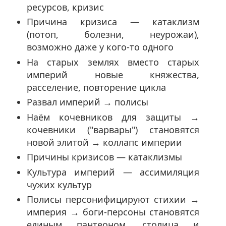
ресурсов, кризис
Причина кризиса — катаклизм
(потоп, болезни, неурожаи),
возможно даже у кого-то одного
На старых землях вместо старых
империй новые княжества,
расселение, повторение цикла
Развал империй → полисы
Наём кочевников для защиты →
кочевники ("варвары") становятся
новой элитой → коллапс империи
Причины кризисов — катаклизмы
Культура империй — ассимиляция
чужих культур
Полисы персонифицируют стихии →
империя → боги-персоны становятся
единым пантеоном, столица и