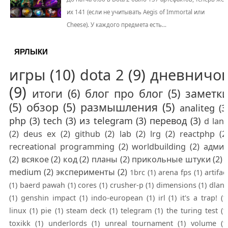
их 141 (если не учитывать Aegis of Immortal или
Cheese). У каждого предмета есть...
ЯРЛЫКИ
игры
(10)
dota 2
(9)
дневничо
(9)
итоги
(6)
блог про блог
(5)
заметк
(5)
обзор
(5)
размышления
(5)
analiteg
(3
php
(3)
tech
(3)
из telegram
(3)
перевод
(3)
d lan
(2)
deus ex
(2)
github
(2)
lab
(2)
lrg
(2)
reactphp
(2
recreational programming
(2)
worldbuilding
(2)
адми
(2)
всякое
(2)
код
(2)
планы
(2)
прикольные штуки
(2)
medium
(2)
эксперименты
(2)
1brc
(1)
arena fps
(1)
artifac
(1)
baerd pawah
(1)
cores
(1)
crusher-p
(1)
dimensions
(1)
dlan
(1)
genshin impact
(1)
indo-european
(1)
irl
(1)
it's a trap!
(1
linux
(1)
pie
(1)
steam deck
(1)
telegram
(1)
the turing test
(1
toxikk
(1)
underlords
(1)
unreal tournament
(1)
volume
(1