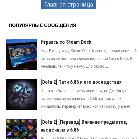
Главная страница
ПОПУЛЯРНЫЕ СООБЩЕНИЯ
Играясь со Steam Deck
Ну... В общем да, Steam Deck. Кажется, только ленивый
не написал пост или сделал видео про Steam Deck. Я
ленивый, так что у меня ушло около ...
[Dota 2] Патч 6.86 и его последствия
Не то что бы я был очень ленивым, но ДА. Когда
вышел долгожданный патч 6.86, который, как
ожидалось, перевернёт всё с ног на голову, у меня...
[Dota 2] [Перевод] Влияние предметов,
введённых в 6.86
До патча 6.86 в Dota 2 было 137 артефактов, теперь же