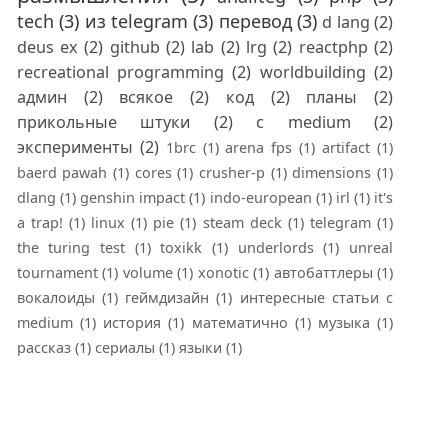
tech
(3)
из telegram
(3)
перевод
(3)
d lang
(2)
deus ex
(2)
github
(2)
lab
(2)
lrg
(2)
reactphp
(2)
recreational programming
(2)
worldbuilding
(2)
админ
(2)
всякое
(2)
код
(2)
планы
(2)
прикольные штуки
(2)
с medium
(2)
эксперименты
(2)
1brc
(1)
arena fps
(1)
artifact
(1)
baerd pawah
(1)
cores
(1)
crusher-p
(1)
dimensions
(1)
dlang
(1)
genshin impact
(1)
indo-european
(1)
irl
(1)
it's
a trap!
(1)
linux
(1)
pie
(1)
steam deck
(1)
telegram
(1)
the turing test
(1)
toxikk
(1)
underlords
(1)
unreal
tournament
(1)
volume
(1)
xonotic
(1)
автобаттлеры
(1)
вокалоиды
(1)
геймдизайн
(1)
интересные статьи с
medium
(1)
история
(1)
математично
(1)
музыка
(1)
рассказ
(1)
сериалы
(1)
языки
(1)