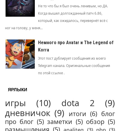
Не то что бы я был очень ленивым, но ДА.
Когда вышел долгожданный патч 6.86,
который, как ожидалось, перевернёт всё с
ног на голову, у меня...
Немного про Avatar и The Legend of
Korra
Этот пост дублирует сообщения из моего
Telegram канала. Оригинальные сообщения
по этой ссылке .
ЯРЛЫКИ
игры
(10)
dota 2
(9)
дневничок
(9)
итоги
(6)
блог
про блог
(5)
заметки
(5)
обзор
(5)
размышления
(5)
analiteg
(3)
php
(3)